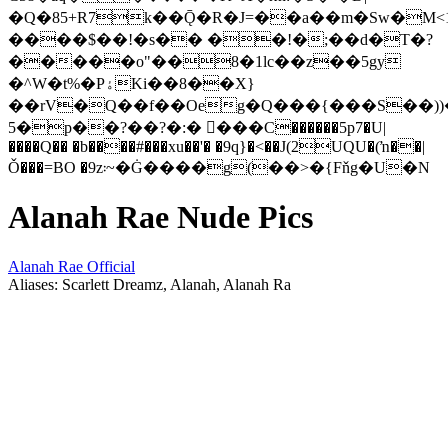
�Q�85+R7k��Ǭ�R�J=��a��m�Sw�M<1I
����$��!�s�� ��!�;��d�T�?
�����o"��8�1lc��z��5gy
�^W�t%�PۀKi��8��X}
��rV�Q��f��Oeg�Q���{���S��))
5�p��?��?�:� �ْ��C������5p7�U|
����Q�� �b����#���xu��'� �9q}�<��J(2UQU�(ŉ��|
Ǒ���=BO �9z܃~�Ġ����g(��>�{Fňg�U�N
Alanah Rae Nude Pics
Alanah Rae Official
Aliases: Scarlett Dreamz, Alanah, Alanah Ra