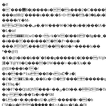
�f!
�`���޵$�j����o��n���2�C������(x�A~���W:|
���m9RQ`����x��;�:�$>O<��Ƅ�ܞ�3�s�<~��8J��
����rY�M-
&uʭ&0��ڡ�,�W���W�3��z��)���lA���/T��Vb��;y
̈�L�izf
�ӆ$���E0{wO��+s>k�W�l��HF�8g��_
�4������t�����J'=��m�
���.b ,���J2\��(�h0�/=����!ԍ��
*��@J}
�X�@i�d��k��`�$��g�����{�[���yVĳf��']�{^
澭�`F@Y0�Q����OW���\~�u�X/u�:�
@(U#���b�?�/
�x���/*1xz��B�v{nԸ� z�҅|
�Ζ�ᤧ��52�o�_��Ke�~D�F��������qK�{G�����'L��
�1Yhq.�!
�f�F7��Q1dQY���+��ݵ�Df��.�ZI$�Ts�H���}
�q~)�z��Ta�v��ᢿM
�Lu�+�;�q��rcU�.q0~����̌�>�l�b
C58�äq��ۗ���� �Ƙ+A�ѝn:�S�-�D|