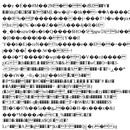
��y �Ė��#M��2M���iՑZ��V�
�i�0ǿqD�l2�$�`�č$�ӍL�w�@+�bk݈��<��A��
��0o�]P�����i����j>���T^J�w��px�
bx:j�[%`�e��Z��A���4j�R�H
�_�h�ozw0�u�6�Q����$HO�5pgw󋶼hЬf
�[0�
�o���l��-�{Y��I!
ϓ��b�E)�ceN��7n�����e�.�E��+��\�;��sT%�J�ڐ�&����
j��7��ٗc ���-W��$~!
��4�*T����P�wpi���]�V��cd����
չ)G �(h��(�fL� ��$CN�&-����T�wC��O+�#�3-
-1d+��9��a��i<��R�r�A ����+�`�F<ڕ��*
[��xW�_~ؿ8�;]4@��bS�͊2�b��
�\P*$k��[��"�#O���$���k�&�`̜L�|�|� �`�7��"# �k8�
�ʳ�A�����$`�������= -�N�t̥9Vi��B)
(�2e��jy�0�63t�wb��b_����P�(m�}y��D��v��
�I�ƭr�9S�:��t��]�-z���k�h����� XR�
�}fCi���6 q�y����/.���z�� F+�tW�hU'�O����SS
䊬I�S�97&��5a��gܝ��ǟ�H-�x���x�&}
���*M���ޗ�uċC�_%���5�G�Z�
:��D�c���d�[���;n$QE�d[�?
Lc^���A;�q��E�*]kx����Qݞ�(-�oj