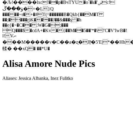
�Ԉ!����lxc!��p�BчTYU�o`�k�'ݭc!
ۈ���ڱ�+�L}Q
�����~r�+�#T(^������B�Qkb{��M�T
��;����ɽ)K����J��&���ȿ �h
��e{�>�C�� :W�G�:���
Q���$�cdA+�Kv�{��M��5��'*�\!'C�V'IwB�!
ǁ!Vނ
���M�����v�C��a�ʐ�J[ͮ�5'E|*��Hh
輮� ��xQ� ��*U�
Alisa Amore Nude Pics
Aliases: Jessica Albanka, Inez Fulitko