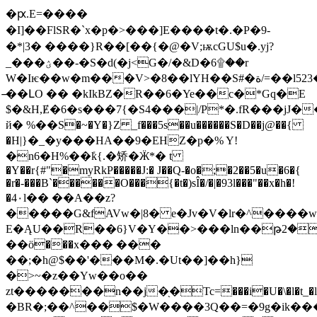
�ԗ.E=����
�I]��FlSR�`x�p�>���]E����t�.�P�9-
�*|3� ����}R��[��{�@�V;ѭcGU$u�.yj?
_���ؽ��-�S�d(�j<G�/�&D�6۩��r
W�Iѥ��w�m���V>�8��lYН��S#�ة/=��l523��n��Y��MNäR�ܔ
�̶�ԼO �� �kIkBZ�R��6�Ye��c�*Gq�E
$�&H,Ɇ�6�s���7{�S4���|/P*�.fR���jJ�
й� %��S�~�Y�}Z _f���5s��u������S�D��j@��{
�Н|}�_�y���HA��9�EHZ�p�% Y!
�n6�H%��ܺk{.�矫�Ӝ*� t
�Y��r{#"�myRkP�����J:� J��Q-�o�;�2��5�u�6�{
�r�-���B`������O���{�t�)sÎ�/�|�93l���"��x�h�!
�4٠l�� ��A��z?
�����G&fAVw�|8� e�Jv�V�lr�^����w�
E�ĄU��R��6}V�Y��>���ln��թݟ�2La�}
��ӧ���x��� ���
��;�h@$��'���M�.�Ut��]��h}
�>~�z��Yw��o��
zt�������n��j�֖�Tc=���i�U�\�l�t_�l�
�BR�;��^��$�W����3Q��=�9g�ik