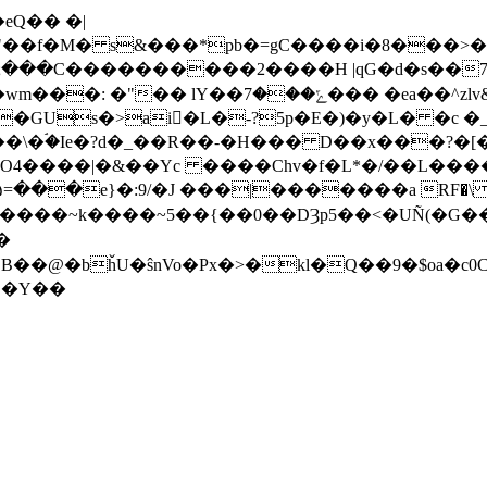
eQ�� �|
Q�"��f�M� s&���*pb�=gC����i�8��
,՞�;���C����������2����H |qG�d�s��
��\�ۘ�Ie�?d�_��R��-�H��� D��x���?�[
���|�&��Yc ����Chv�f�L*�/��L�����kV�
"����~k����~5��{��0��DȜp5��<�UÑ(�G��lDO
��@�bȟU�ŝnVo�Px�>�kl�Q��9�$oa�c0
_�H|�Y��