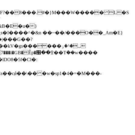
�>�F?��8���.#�}M���W����� L�S
7
�|���G��?
gѕ��� ���ب�^�ۏ
8�5f�Cl �:
Cs��cǿ��\�� �w�sp1�4�=�M���-