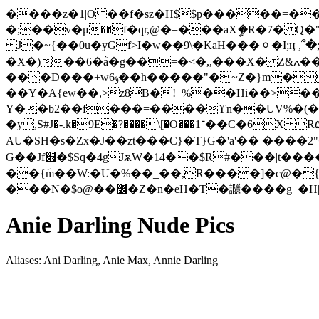
����z�1|O ��f�sz�H$$p�����=��
�;��v�μ��f�qr,@�=���aXީ�R�7� 
J�~{��0u�yGf>I�w��9\�KaH���ᆼ�I;ӊ 
�X�)��6�ٞa�g��=�<�,,���X� Z&ߍ��wm���: �"�� lY��ݻ���7��� �ea��^zlv&B�E�u�}
���D���+wݸ6��h�����"�~Z�}m��GUs�>ai�L�-?5p�E�)�y�L� �c �_s�I����^�&n ��~��/���O��_Am�E}
��Y�A{ēw��,>z8B�!_%��Hi��>�
Y��b2��f���=����ϒn��UV%�(�O4�
�y,S#J�-.k�9E�?����\[�O���־1��C�6X R۵=���e}�:9/�Ј ���|�������a RF�\ 7���i�GB�Êp�ߐ��׮��Tܶ��w����
AU�SH�s�Zx�J��zt���C}�T}G�'a'�� ����2
G��Jf׋�$Sq�4gJѫW�14��$R#���|t����
��{݇m��W:�U�%��_��,R����]�c@�{B
���N�$o@��߼�Z�n�eH�T�讔����g
Anie Darling Nude Pics
Aliases: Ani Darling, Anie Max, Annie Darling