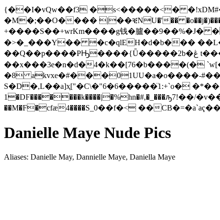
{��I�vQw��f3 �s<�����<� �!xDM#��}W_�T��ۍ�.& ]Nb� Wh�yB�f ��)gX#�7�
�M�;��O���� |��ቒNU�'�� �o��j�)�
+����S��+wrKm����g钱�臚��9��%�J� �ڻ���#&��t�#��+�� 92����>��8сQ��"<��
�>�_���Y�� �c�qlEH�d�b��� ��L� 
��Q��p����PԢ����{Ǖ�����2b�ڠ t����67tGc�秤Fd���޳ 1b�5\�� I9sH�魾���&�m�m,Z�l�by���'w��-1�P�%� 
��x���3e�n�d�4�k��[76�b����(� `w[�3�چ" �Ӈ � cOX�UmRa[%�d��z�]0��*i��'H
�8 akvxe�#���01UU�a�о����-#�
S�D�,L��a]ҳ["�C\�"6�6�����̈1:+`o� �
1�DF�������k����|�%hn�#,�_���ԡ7!��/�v��%�H�nB~�4:��A��}��B�
Danielle Maye Nude Pics
Aliases: Danielle May, Dannielle Maye, Daniella Maye