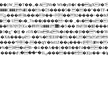
˼e�#a_2s���I�����I�
�����C���)%�Ε��v�S����5� ���"��TF-�
�/}
� U�s�_7/n��j����=�t� _�s��ni��
u�q�',l
��X&���q4~��%�EE0P�c��L�ne#
*������*�-��զY�6el1Z��q���v]\]�W� 
�F׀3����|%�4���4*��xoO� c�����A�E�:|�W5A��G?
��M�F�cfӕ4����S_0��f�< ��CB�=�a`aҁ������ժ |���*�1lݡ���