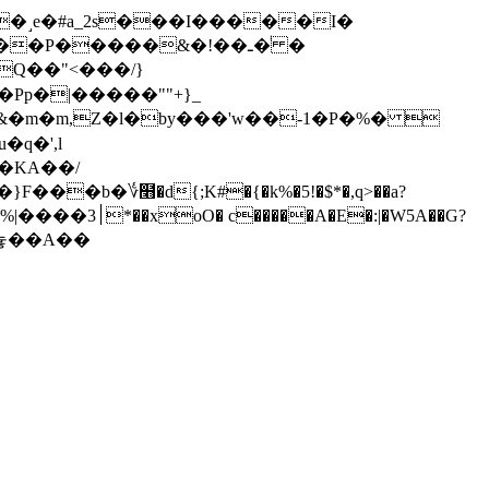
�P�����&�!��ـ�ͥ �
Pp�|�����""+}_
�KA��/
�}F���b�؇໫�d{;K#�
{�k%�5!�$*�,q>��a?
����]Qz��~�늏��A��