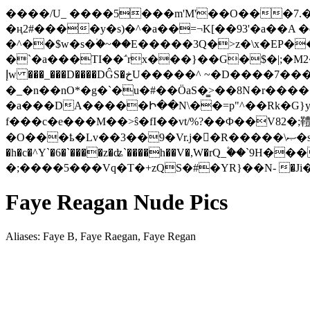
����/U_ ����5���m'M'��O���7.
�ң2#����y�s)�^�a��=¬K[��93'�a��A �oH
�^��$w�s�۠�~��E�����3Q�>z�\x�EP��Z�uzkw����. -���ش~��L��4�
�`�a���TI��΅rx���}��G�$�|;�
إw ���_���D����DĜS�خU�����^ ~�D����7���s����P8g}H������Q��V��g�#b�s�'sj��*圝�'�YV�����5�0�7
�_�n��nO*�g�`�u�#��ÖaS�̳>��8N�r���
�a���DA�����Ի��N\��=p"^��Rk�G}y���8>�OR4���㓹
f���c�e���M��>ŝ�fI��vt/%?��Φ��V82�;䪆�
�O���ҍ�Lv��3��9�Vr.j�񽞮�R�����\ޞ�sM�>��J��v�������h��h��h�3V,��>�q ��w��H��aȎ#l<�=X*hx���kC���-
�h�c�^Y`�6�`���
�z�ʥ`����h��V�,W�rQ_۫��`
�;����5���Vq�T�+zQS�#�YR}��Ν- �J
Faye Reagan Nude Pics
Aliases: Faye B, Faye Raegan, Faye Regan