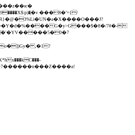
����z��ѥ�
���X$:p)�֖�v ���8�'={/
��Y�d�%����G�y>G���$�8�/7#�-
 =�7������n���Z����a!