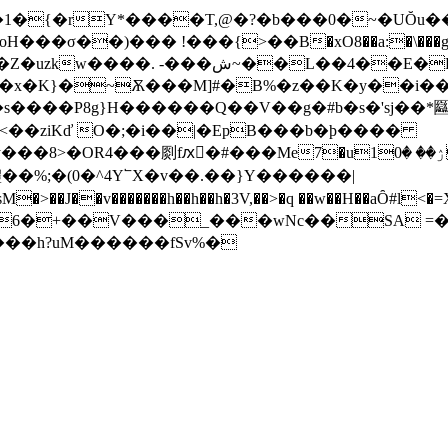
�1�{�rY*����T,@�?�b���0�~�UŎu
���σ��)��� !���{>��B�xO8��a:�\���g9�
�E�R}�@�3%Li�UN�a�X����O���J?
M2�x�K}�~Ѫ���M]#�B%�z��K�y��i�
�<��ziKď O�;�i��|�EpB���b�ϸ����
fԕ�#���Me7�uۯ�� �10o�])Gy� ,�1?
�%;�(0�^4Y՟X�v��.��}Y������|
9H���6�+��V���_���wNc��SA
i���h?uM������fSv%�