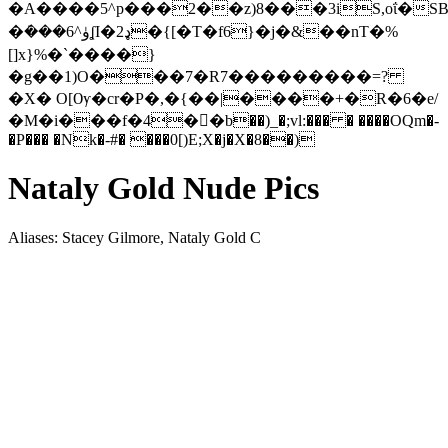
�A����5^p���2��z)8���3iS,oΐ�SB
�ܿ���6^ۈʆI�2ډ�{[�T�f6}�j�&��nT�%
[]x}%�`����}
�g��1)O���7�R7���������=?
�X� O[Ѹ�cr�P�,�{��|����+�R�6�e/
�M�i���f�4��b��)_�;vl:��� � ����OQm�-
�P��� �Nk�-#� ���0[)E;X�j�X�8��)
Nataly Gold Nude Pics
Aliases: Stacey Gilmore, Nataly Gold C