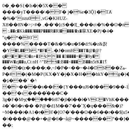
0�͵��S{�Is�|�5X��
����yT����\�F� j�%e�3Ǭ}�TȺ
�%�"ozu0 ,vG�KHUZ-
XȢ��8N�>;>#�ہ��'�[cS��I[_���o\�%��O�n�~�׬�q
 :.��c�Kk���J���P���R�Rl����/�x�皐XE�P|/�4�
"q�*�93`
����%����T�&�%�u�$�d:%�z&찱
�Y�L�� h.*�F�܅�Jֹ�omH��T�@�@?
q���O�n+�1c�� �3����=��9y�
���W�zj��u,Ct nH ^"Bt�:B��<���B��n5rK�1؟
��I�(z�:���;�,~J�P�<��~�4�DSl��Zه-
P�#�(�M�P{KX�Y�j�X�H��hkY�g�)
�ܐ���` �^
�=����s��ſ�{Y���uJ6�ƭ���9��-
��'�s����ͯ���C�
3g�F�Mዧ�����fe87�jl�l��l�VCِ�VhK��
4�`�6�v�� �P@�d}M��7'��ˋӼ�q���&�)?
~M���i�A1�t�Ҥ�[O7�'���O��6��r��$[u5����E9s�E�
�\����@��+�@�6�~å@~������ ?'��]
��;