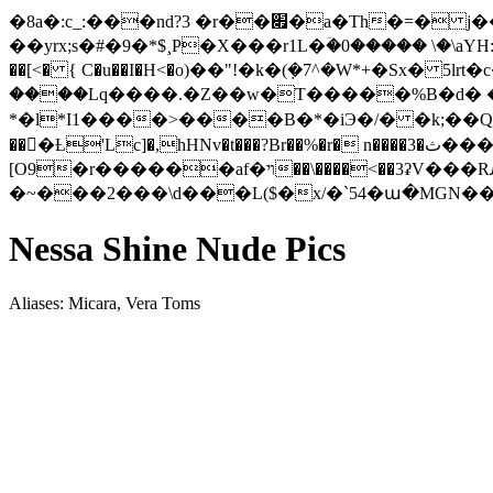
�8a�:c_:���nd?3 �r��׏�a�Th�=� j��'��t���t�k�V�ߴ���u:�*0˞P���oUPG6��I��؎J�����@�õ�. h��|
��yrx;s�#�9�*$¸P�X���r1L�ؔ�0����� \�\aYΗ:'��>ޏ� 2�y����4�8���4��fxfך(o����N�\7�F�iL�br3$�'9?{�I�ԲS>�H
��[<� { C�u��I�H<�o)��"!�k�(݂�7^�W*+�Sx�
����Lq����.�Z��w�T�����%B�d� �{|;|E�쐂c�D[.
*�l*I1����>����B�*�iЭ�/� �k;��Q^
��󱞂�Ƚ'Lc]�,hHNv�t���?Br��%�r� n����3�ث�������;� Mt�Ls�l&�|�p9���ż»�!".�W���H����5NL)���-
[O9�r������af�ױ�<��3
�~���2���\d���L($�x/�`54�ա�MGN��:�
Nessa Shine Nude Pics
Aliases: Micara, Vera Toms