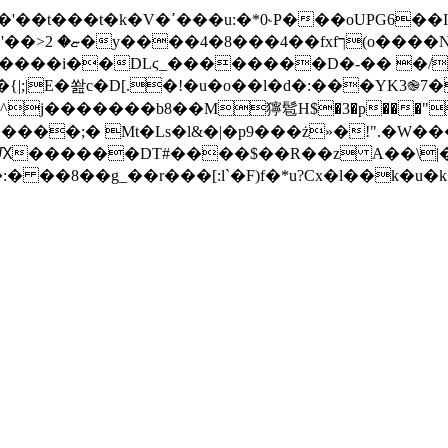
V�=������V
 5lrt�c����i��DLϛ_��������D�-�� �/1
�!�u�o��l�d�:���YK3֎7�?;N3S�WjڻJD!"���iQ�ZO�
j�������b8��M獰髱H$�3�p���"��g=�
��\���ʡV���RԔ������DT#�
���$��R��z A��\|�ĺ
 ��8��g_��r���[:l`�F)f�*u?Cx�l��k�u�k