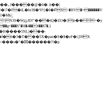
�Mkި/
3]e��=�y
��S"�H�4��#��87�.}
�6�3�T� ��5X�pan�S�$�zF�i ̨D9X
<���s�"�闆������?!�p