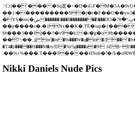
ٵCr]��`����Sq寔�<�D�sGF�M�5A�9vU�2���T$� a�Z��x��)%�(ޞ�HEr�]~-�9- {�R���:U"/۔m��
��}\����������S�j�r�E��O��yw]��
�YS�mv�ښ������\���$���������\���lJO�7ڀ^�8�M=Aɝ�#�a�*s���l򽗴]8�YPS��V�<��jC���ab�)K�\O�a�͕`���+�8k�I�)���-
��ņ����z�.�1Nx��K�.TĖ�sap�{��� ���
l|#���3��1j��/!�v9�k}�/�g�o#b�
��7܌��_ğ nr]�m�9s���W�q�m�Ԓ�
�T4�y�����H���M�/o?D�%r5g����a\�9\ /iZB~D��<ڶP��M X�bZ�z�='�9��d~�Ǉ���7����� 
:��%+%���.T���S����HNob�!�Ԉ�u90W$H/�����
Nikki Daniels Nude Pics