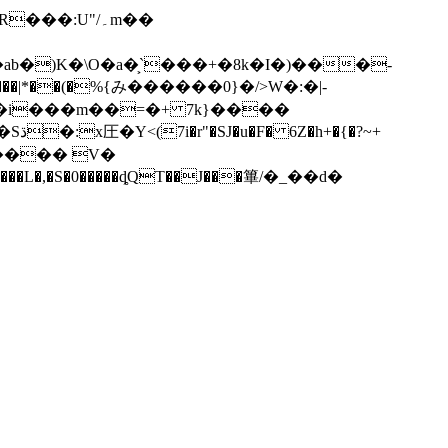
��|*��(�%{み������0}�/>W�:�|-
��i���m��=�+ 7k}����
�F� 6Z�h+�{�?~+
��L�,�S�0�����ȡQT��J���篳/�_��d�