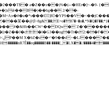
]xǽ��B�)��hg�� 2/��-
䒩��@[İ~8g&��;E=o�'87�<�n�,*N�Q�F��;*}�
������ #�&Hb��CW^�� DQw�ʾZ�'����
��Sڌ�:x圧�Y<(7i�r"�SJ�u
�`�S�[r�Z��J�c�l�G3��ng�Tt�r2:��F
V�
nR7Ê��eq�����B�� ����[_�LX��.!����4�����