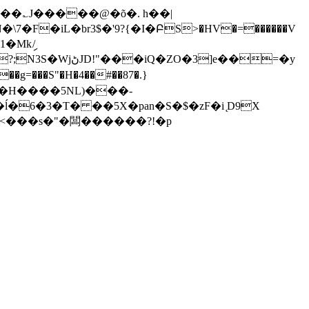
�Mkި/
3]e��=�y
��S"�H�4��#��87�.}
�6�3�T� ��5X�pan�S�$�zF�i ̨D9X
<���s�"�闆������?!�p