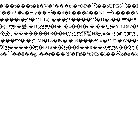
V�=������V
 5lrt�c����i��DLϛ_��������D�-�� �/1
�!�u�o��l�d�:���YK3֎7�?;N3S�WjڻJD!"���iQ�ZO�
j�������b8��M獰髱H$�3�p���"��g=�
��\���ʡV���RԔ������DT#�
���$��R��z A��\|�ĺ
 ��8��g_��r���[:l`�F)f�*u?Cx�l��k�u�k