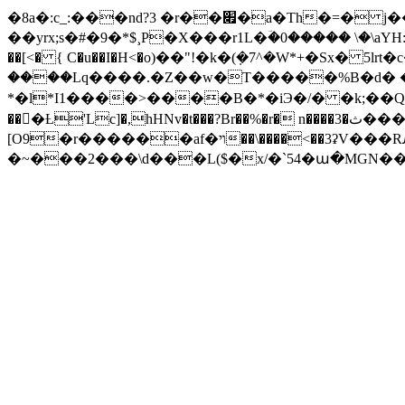
�8a�:c_:���nd?3 �r��׏�a�Th�=� j��'��t���t�k�V�ߴ���u:�*0˞P���oUPG6��I��؎J�����@�õ�. h��|
��yrx;s�#�9�*$¸P�X���r1L�ؔ�0����� \�\aYΗ:'��>ޏ� 2�y����4�8���4��fxfך(o����N�\7�F�iL�br3$�'9?{�I�ԲS>�H
��[<� { C�u��I�H<�o)��"!�k�(݂�7^�W*+�Sx�
����Lq����.�Z��w�T�����%B�d� �{|;|E�쐂c�D[.
*�l*I1����>����B�*�iЭ�/� �k;��Q^
��󱞂�Ƚ'Lc]�,hHNv�t���?Br��%�r� n����3�ث�������;� Mt�Ls�l&�|�p9���ż»�!".�W���H����5NL)���-
[O9�r������af�ױ�<��3
�~���2���\d���L($�x/�`54�ա�MGN��:�