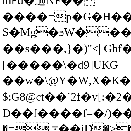
mFd�遄NF��
����=p�G�H�
S�Mg�ϧW���Հ�
��s���,}�)"<| Gh
[�����\�d9]UKG
��w�\@Y�W,X�K�S
$:G8@ct��`2f�v[:�
D��f����f=�/)���J
�=.܋��iD�>�qZ�jFq�ha����AT�,