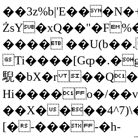
��3z%b|'E���N�+�ڷ���Q��t�I@��#zm�q�"c�<�����8O����
ŻsY�xQ��"�F
���� ��U(b��.
Ti����[Gȹ�.�
䮘�bX�r ��Q��I
Hi���� o�/��v
��X����4^7)\��F'�
[�-��� -�h-