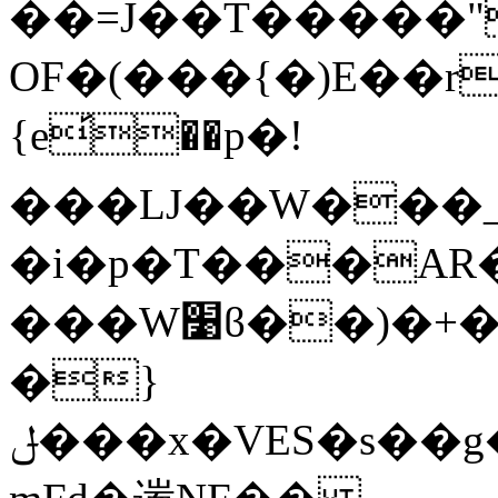
��=J��T�����"
OF�(���{�)E��r�
{e᩶��p�!
���LJ��W���_
�i�p�T���AR
���W׹ϐ��)�+��� K��K���s�7���k�B>��!/9�9�0����JUd8�I�ԍ�zO�N#�|3��
�}
ݪ���x�VES�s��g�Y֫>��Ò���T��+A��������?