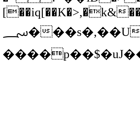
[��iq[��K�>,�k&��
؄���s�,��U6��Yz�� �w�=
����p��$�uJ��